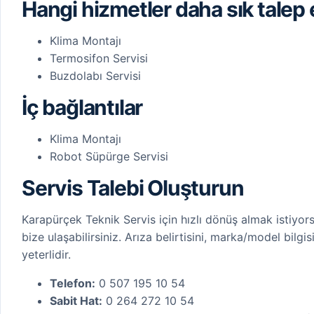
Hangi hizmetler daha sık talep 
Klima Montajı
Termosifon Servisi
Buzdolabı Servisi
İç bağlantılar
Klima Montajı
Robot Süpürge Servisi
Servis Talebi Oluşturun
Karapürçek Teknik Servis için hızlı dönüş almak istiyo
bize ulaşabilirsiniz. Arıza belirtisini, marka/model bilg
yeterlidir.
Telefon:
0 507 195 10 54
Sabit Hat:
0 264 272 10 54