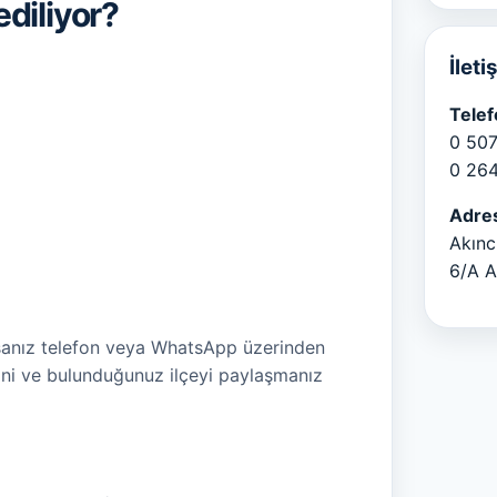
ediliyor?
İleti
Telef
0 507
0 264
Adre
Akınc
6/A A
rsanız telefon veya WhatsApp üzerinden
isini ve bulunduğunuz ilçeyi paylaşmanız