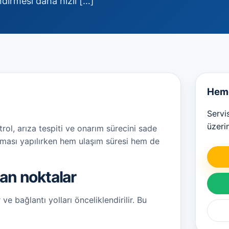
ndirmesi daha hızlı […]
Heme
Servi
üzeri
ol, arıza tespiti ve onarım sürecini sade
laması yapılırken hem ulaşım süresi hem de
an noktalar
e bağlantı yolları önceliklendirilir. Bu