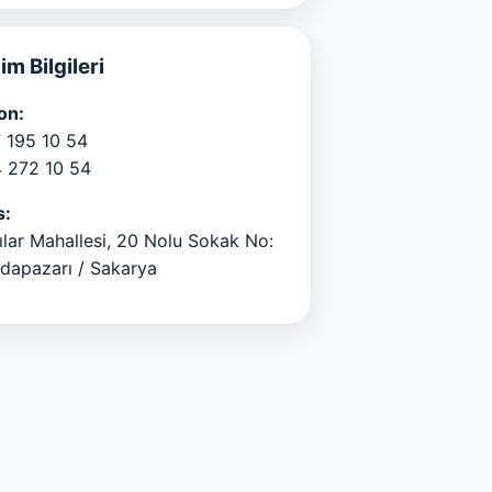
şim Bilgileri
on:
 195 10 54
 272 10 54
s:
ılar Mahallesi, 20 Nolu Sokak No:
dapazarı / Sakarya