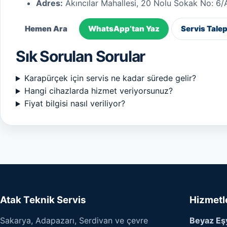
Adres:
Akıncılar Mahallesi, 20 Nolu Sokak No: 6/
Hemen Ara
WhatsApp’tan Yaz
Servis Tale
Sık Sorulan Sorular
Karapürçek için servis ne kadar sürede gelir?
Hangi cihazlarda hizmet veriyorsunuz?
Fiyat bilgisi nasıl veriliyor?
Atak Teknik Servis
Hizmetl
Sakarya, Adapazarı, Serdivan ve çevre
Beyaz Eşy