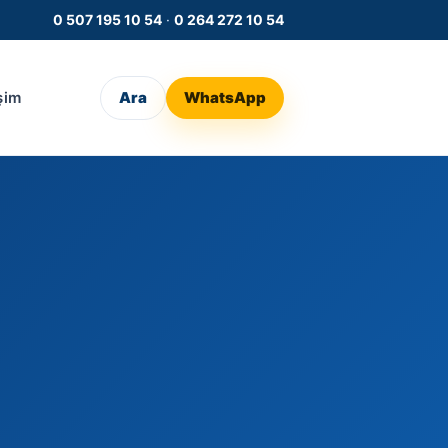
0 507 195 10 54
·
0 264 272 10 54
işim
Ara
WhatsApp