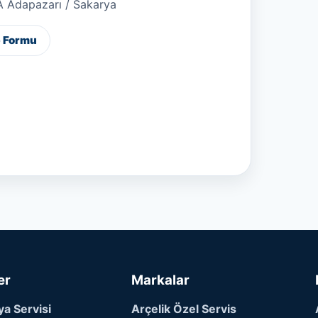
A Adapazarı / Sakarya
p Formu
er
Markalar
a Servisi
Arçelik Özel Servis